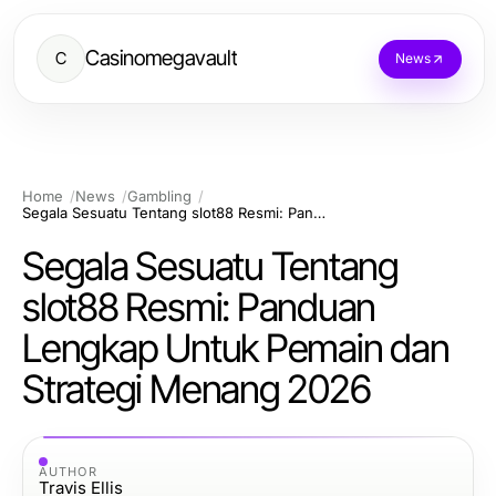
Casinomegavault
C
News
Home
News
Gambling
Segala Sesuatu Tentang slot88 Resmi: Panduan Lengkap Untuk Pemain dan Strategi Menang 2026
Segala Sesuatu Tentang
slot88 Resmi: Panduan
Lengkap Untuk Pemain dan
Strategi Menang 2026
AUTHOR
Travis Ellis