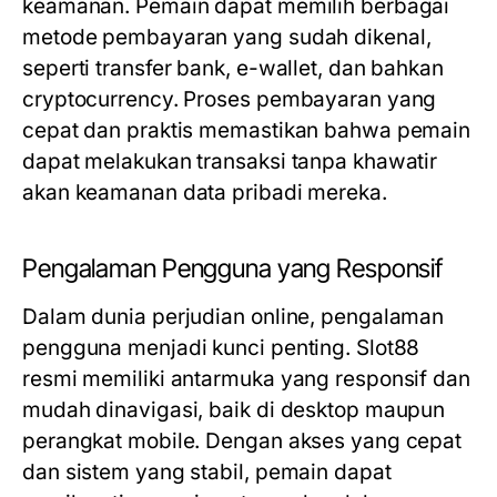
keamanan. Pemain dapat memilih berbagai
metode pembayaran yang sudah dikenal,
seperti transfer bank, e-wallet, dan bahkan
cryptocurrency. Proses pembayaran yang
cepat dan praktis memastikan bahwa pemain
dapat melakukan transaksi tanpa khawatir
akan keamanan data pribadi mereka.
Pengalaman Pengguna yang Responsif
Dalam dunia perjudian online, pengalaman
pengguna menjadi kunci penting. Slot88
resmi memiliki antarmuka yang responsif dan
mudah dinavigasi, baik di desktop maupun
perangkat mobile. Dengan akses yang cepat
dan sistem yang stabil, pemain dapat