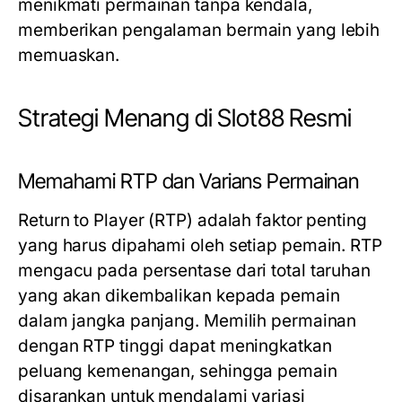
menikmati permainan tanpa kendala,
memberikan pengalaman bermain yang lebih
memuaskan.
Strategi Menang di Slot88 Resmi
Memahami RTP dan Varians Permainan
Return to Player (RTP) adalah faktor penting
yang harus dipahami oleh setiap pemain. RTP
mengacu pada persentase dari total taruhan
yang akan dikembalikan kepada pemain
dalam jangka panjang. Memilih permainan
dengan RTP tinggi dapat meningkatkan
peluang kemenangan, sehingga pemain
disarankan untuk mendalami variasi