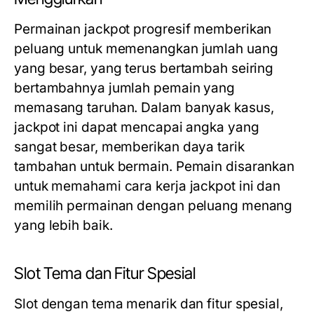
Permainan jackpot progresif memberikan
peluang untuk memenangkan jumlah uang
yang besar, yang terus bertambah seiring
bertambahnya jumlah pemain yang
memasang taruhan. Dalam banyak kasus,
jackpot ini dapat mencapai angka yang
sangat besar, memberikan daya tarik
tambahan untuk bermain. Pemain disarankan
untuk memahami cara kerja jackpot ini dan
memilih permainan dengan peluang menang
yang lebih baik.
Slot Tema dan Fitur Spesial
Slot dengan tema menarik dan fitur spesial,