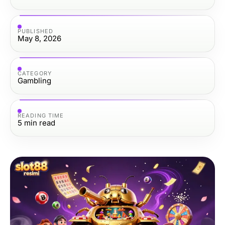
PUBLISHED
May 8, 2026
CATEGORY
Gambling
READING TIME
5
min read