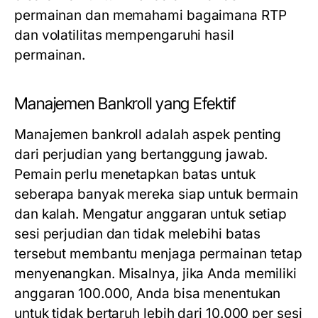
permainan dan memahami bagaimana RTP
dan volatilitas mempengaruhi hasil
permainan.
Manajemen Bankroll yang Efektif
Manajemen bankroll adalah aspek penting
dari perjudian yang bertanggung jawab.
Pemain perlu menetapkan batas untuk
seberapa banyak mereka siap untuk bermain
dan kalah. Mengatur anggaran untuk setiap
sesi perjudian dan tidak melebihi batas
tersebut membantu menjaga permainan tetap
menyenangkan. Misalnya, jika Anda memiliki
anggaran 100.000, Anda bisa menentukan
untuk tidak bertaruh lebih dari 10.000 per sesi