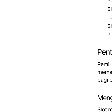
S
b
S
d
Pent
Pemil
memas
bagi 
Meng
Slot 