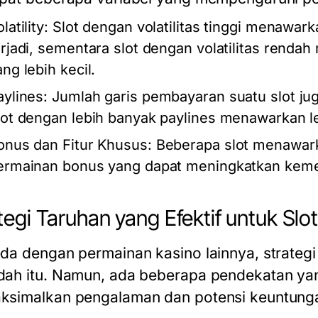
latility:
Slot dengan volatilitas tinggi menawar
erjadi, sementara slot dengan volatilitas renda
ng lebih kecil.
aylines:
Jumlah garis pembayaran suatu slot j
lot dengan lebih banyak paylines menawarkan 
onus dan Fitur Khusus:
Beberapa slot menawark
ermainan bonus yang dapat meningkatkan kem
tegi Taruhan yang Efektif untuk Slot
da dengan permainan kasino lainnya, strategi
ah itu. Namun, ada beberapa pendekatan yan
simalkan pengalaman dan potensi keuntung