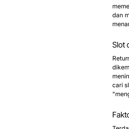
memer
dan m
menam
Slot
Retur
dikem
menin
cari 
"meng
Fakt
Terda