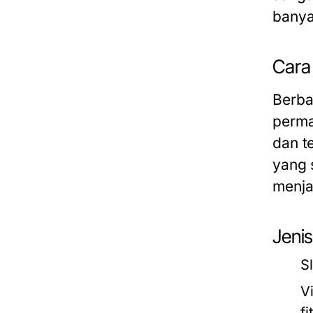
banya
Cara
Berba
perma
dan t
yang 
menja
Jenis
Sl
V
f