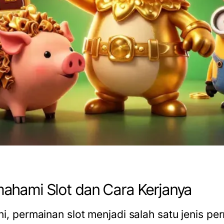
hami Slot dan Cara Kerjanya
ini, permainan slot menjadi salah satu jenis pe